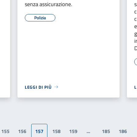
senza assicurazione.
s
c
Polizia
c
e
g
i
D
LEGGI DI PIÙ
L
155
156
157
158
159
...
185
186
a precedente