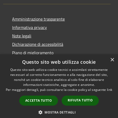
Amministrazione trasparente
Informativa privacy
Note legali
Dichiarazione di accessibilità
Piano di miglioramento
×
Questo sito web utilizza cookie
Questo sito web utilizza cookie tecnici e assimilati strettamente
necessari al corretto funzionamento e alla navigazione del sito,
RSS
Copyright © 2026 • Comune di
nonché un cookie tecnico analitico al solo fine di elaborare
Accessibilità
informazioni statistiche, aggregate e anonime.
Castiglion Fiorentino •
Per maggiori dettagli, può consultare la cookie policy al seguente
link
Privacy
Municipium
Powered by
•
Cookie
Accesso redazione
RIFIUTA TUTTO
ACCETTA TUTTO
Mappa del sito
Whistleblowing
MOSTRA DETTAGLI