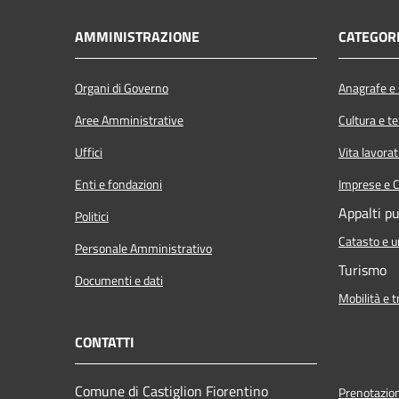
AMMINISTRAZIONE
CATEGORI
Organi di Governo
Anagrafe e s
Aree Amministrative
Cultura e t
Uffici
Vita lavorat
Enti e fondazioni
Imprese e 
Appalti pu
Politici
Catasto e u
Personale Amministrativo
Turismo
Documenti e dati
Mobilità e t
CONTATTI
Comune di Castiglion Fiorentino
Prenotazio