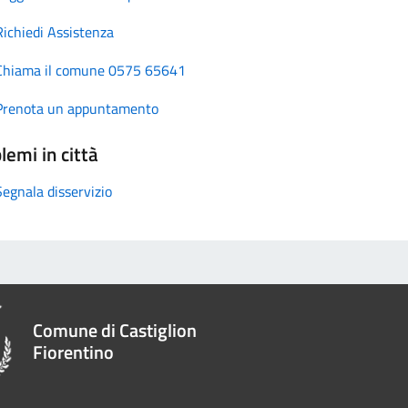
Richiedi Assistenza
Chiama il comune 0575 65641
Prenota un appuntamento
lemi in città
Segnala disservizio
Comune di Castiglion
Fiorentino