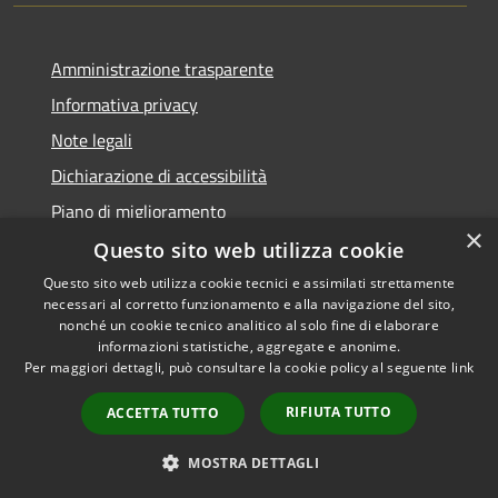
Amministrazione trasparente
Informativa privacy
Note legali
Dichiarazione di accessibilità
Piano di miglioramento
×
Questo sito web utilizza cookie
Questo sito web utilizza cookie tecnici e assimilati strettamente
necessari al corretto funzionamento e alla navigazione del sito,
RSS
Copyright © 2026 • Comune di
nonché un cookie tecnico analitico al solo fine di elaborare
Accessibilità
informazioni statistiche, aggregate e anonime.
Castiglion Fiorentino •
Per maggiori dettagli, può consultare la cookie policy al seguente
link
Privacy
Municipium
Powered by
•
Cookie
Accesso redazione
RIFIUTA TUTTO
ACCETTA TUTTO
Mappa del sito
Whistleblowing
MOSTRA DETTAGLI