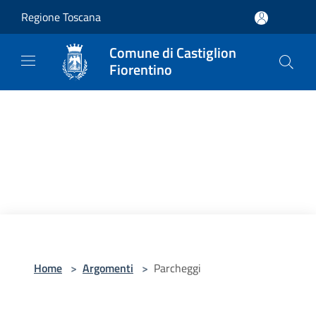
Salta al contenuto principale
Regione Toscana
Comune di Castiglion
Fiorentino
Home
>
Argomenti
>
Parcheggi