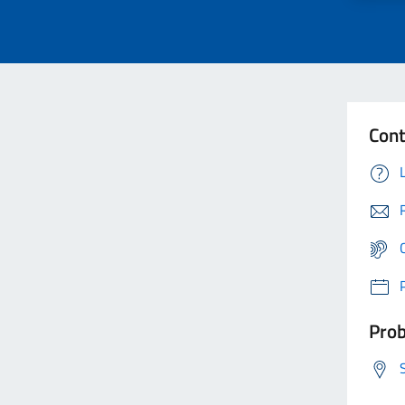
Cont
Prob