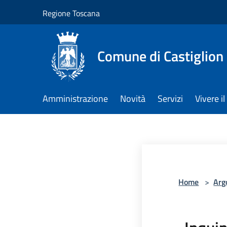
Salta al contenuto principale
Regione Toscana
Comune di Castiglion
Amministrazione
Novità
Servizi
Vivere 
Home
>
Arg