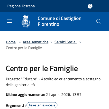
Salta al contenuto principale
Regione Toscana
Comune di Castiglion
Fiorentino
Home
>
Aree Tematiche
>
Servizi Sociali
>
Centro per le Famiglie
Centro per le Famiglie
Progetto "Educare" - Ascolto ed orientamento a sostegno
della genitorialità
Ultimo aggiornamento
: 21 aprile 2026, 13:57
Argomenti
:
Assistenza sociale