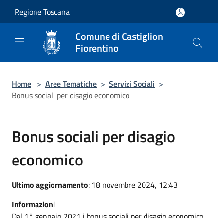
Salta al contenuto principale
Regione Toscana
Comune di Castiglion
Fiorentino
Home
>
Aree Tematiche
>
Servizi Sociali
>
Bonus sociali per disagio economico
Bonus sociali per disagio
economico
Ultimo aggiornamento
: 18 novembre 2024, 12:43
Informazioni
Dal 1° gennaio 2021 i bonus sociali per disagio economico