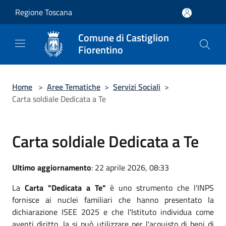
Salta al contenuto principale
Regione Toscana
Comune di Castiglion
Fiorentino
Home
>
Aree Tematiche
>
Servizi Sociali
>
Carta soldiale Dedicata a Te
Carta soldiale Dedicata a Te
Ultimo aggiornamento
: 22 aprile 2026, 08:33
La
Carta "Dedicata a Te"
è uno strumento che l'INPS
fornisce ai nuclei familiari che hanno presentato la
dichiarazione ISEE 2025 e che l'Istituto individua come
aventi diritto, la si può utilizzare per l'acquisto di beni di