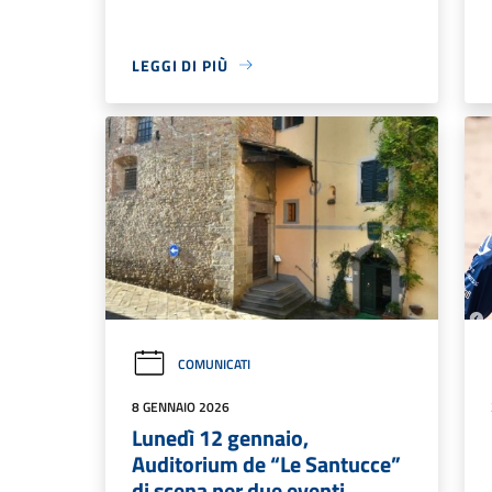
LEGGI DI PIÙ
COMUNICATI
8 GENNAIO 2026
Lunedì 12 gennaio,
Auditorium de “Le Santucce”
di scena per due eventi.