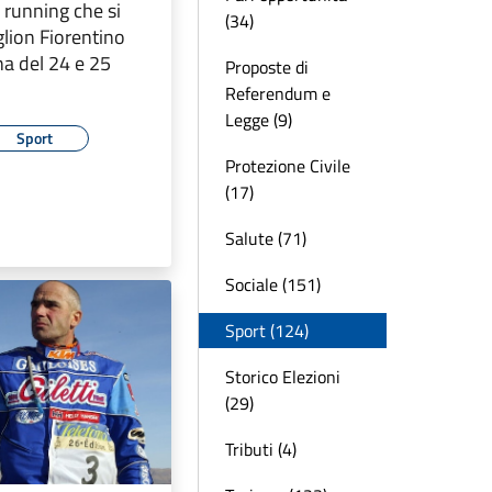
il running che si
(34)
glion Fiorentino
na del 24 e 25
Proposte di
Referendum e
Legge (9)
Sport
Protezione Civile
(17)
Salute (71)
Sociale (151)
Sport (124)
Storico Elezioni
(29)
Tributi (4)