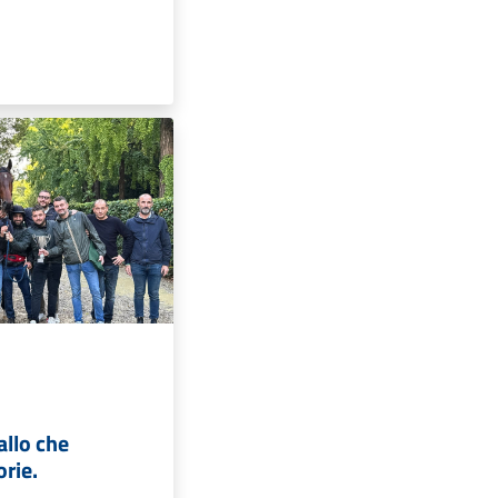
vallo che
orie.