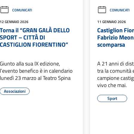
COMUNICATI
COMUNICATI
12 GENNAIO 2026
11 GENNAIO 2026
Torna il “GRAN GALÀ DELLO
Castiglion Fio
SPORT – CITTÀ DI
Fabrizio Meoni
CASTIGLION FIORENTINO”
scomparsa
Giunto alla sua IX edizione,
A 21 anni di dis
l’evento benefico è in calendario
tra la comunità 
lunedì 23 marzo al Teatro Spina
campione castigl
vivo che mai.
Associazioni
Sport