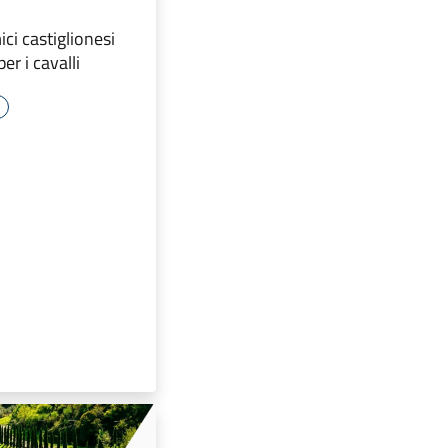
ici castiglionesi
er i cavalli
o