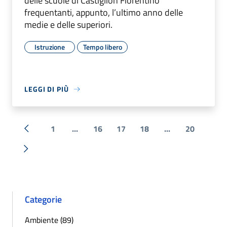
delle scuole di Castiglion Fiorentino
frequentanti, appunto, l’ultimo anno delle
medie e delle superiori.
Istruzione
Tempo libero
LEGGI DI PIÙ
1
...
16
17
18
...
20
« Precedente
Successiva »
Categorie
Ambiente (89)