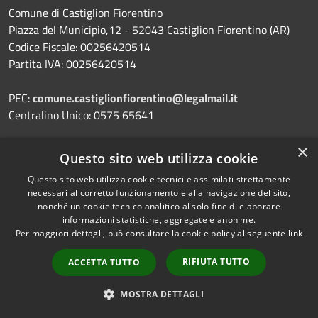
Comune di Castiglion Fiorentino
Piazza del Municipio,12 - 52043 Castiglion Fiorentino (AR)
Codice Fiscale: 00256420514
Partita IVA: 00256420514
PEC:
comune.castiglionfiorentino@legalmail.it
Centralino Unico: 0575 65641
×
Questo sito web utilizza cookie
Prenotazione appuntamento
Questo sito web utilizza cookie tecnici e assimilati strettamente
necessari al corretto funzionamento e alla navigazione del sito,
Segnalazione disservizio
nonché un cookie tecnico analitico al solo fine di elaborare
informazioni statistiche, aggregate e anonime.
Leggi le FAQ
Per maggiori dettagli, può consultare la cookie policy al seguente
link
Richiesta assistenza
RIFIUTA TUTTO
ACCETTA TUTTO
MOSTRA DETTAGLI
Amministrazione trasparente