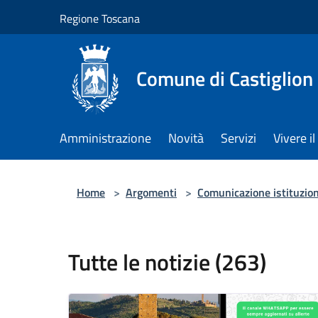
Salta al contenuto principale
Regione Toscana
Comune di Castiglion
Amministrazione
Novità
Servizi
Vivere 
Home
>
Argomenti
>
Comunicazione istituzio
Tutte le notizie (263)