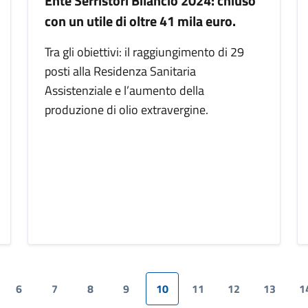
Ente Serristori Bilancio 2024: chiuso
con un utile di oltre 41 mila euro.
Tra gli obiettivi: il raggiungimento di 29
posti alla Residenza Sanitaria
Assistenziale e l’aumento della
produzione di olio extravergine.
6
7
8
9
10
11
12
13
1