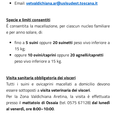
Email:
vetvaldichiana.ar@uslsudest.toscana.it
Specie e limiti consentiti
È consentita la macellazione, per ciascun nucleo familiare
e per anno solare, di:
fino a
5 suini
oppure
20 suinetti
peso vivo inferiore a
15 kg;
oppure
10 ovini/caprini
oppure
20 agnelli/capretti
peso vivo inferiore a 15 kg.
Visita sanitaria obbligatoria dei visceri
Tutti i suini e ovicaprini macellati a domicilio devono
essere sottoposti a
visita veterinaria dei visceri
.
Per la Zona Valdichiana Aretina, la visita è effettuata
presso il
mattatoio di Ossaia
(tel. 0575 67128)
dal lunedì
al venerdì, ore 8:00–10:00
.