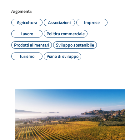
Argomenti:
Agricoltura
Associazioni
Imprese
Lavoro
Politica commerciale
Prodotti alimentari
Sviluppo sostenibile
Turismo
Piano di sviluppo