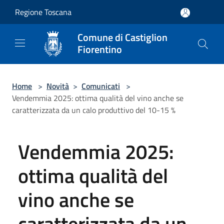
Salta al contenuto principale
Regione Toscana
Comune di Castiglion
Fiorentino
Home
>
Novità
>
Comunicati
>
Vendemmia 2025: ottima qualità del vino anche se
caratterizzata da un calo produttivo del 10-15 %
Vendemmia 2025:
ottima qualità del
vino anche se
caratterizzata da un