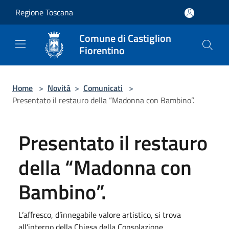
Salta al contenuto principale
Regione Toscana
Comune di Castiglion
Fiorentino
Home
>
Novità
>
Comunicati
>
Presentato il restauro della “Madonna con Bambino”.
Presentato il restauro
della “Madonna con
Bambino”.
L’affresco, d’innegabile valore artistico, si trova
all’interno della Chiesa della Consolazione.