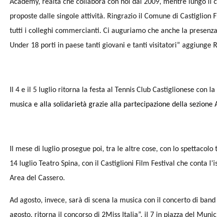
Academy, realtà che collabora con noi dal 2009, mentre lungo il 
proposte dalle singole attività. Ringrazio il Comune di Castiglion 
tutti i colleghi commercianti. Ci auguriamo che anche la presenza
Under 18 porti in paese tanti giovani e tanti visitatori” aggiunge
Il 4 e il 5 luglio ritorna la festa al Tennis Club Castiglionese con la
musica e alla solidarietà grazie alla partecipazione della sezione A
Il mese di luglio prosegue poi, tra le altre cose, con lo spettacolo 
14 luglio Teatro Spina, con il Castiglioni Film Festival che conta l’
Area del Cassero.
Ad agosto, invece, sarà di scena la musica con il concerto di ban
agosto, ritorna il concorso di 2Miss Italia”, il 7 in piazza del Muni