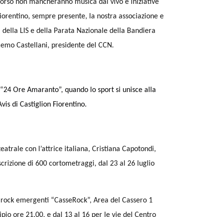
corso non mancheranno musica dal vivo e iniziative
Fiorentino, sempre presente, la nostra associazione e
 della LIS e della Parata Nazionale della Bandiera
 Remo Castellani, presidente del CCN.
 “
24 Ore Amaranto”, quando lo sport si unisce alla
vis di Castiglion Fiorentino.
teatrale con l’attrice italiana, Cristiana Capotondi,
iscrizione di 600 cortometraggi, dal 23 al 26 luglio
d rock emergenti “CasseRock”, Area del Cassero 1
cipio ore 21.00, e dal 13 al 16 per le vie del Centro