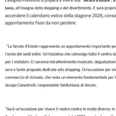
Castiglion Fiorentino
si prepara a vivere una “
Serata d’estate”
, 
Loco,
all’insegna dello shopping e del divertimento. E sarà proprio
accendere il calendario estivo della stagione 2026, consid
appuntamento fisso da non perdere.
“La Serata d’Estate rappresenta un appuntamento importante per
l’avvio dei saldi estivi. Un’iniziativa che coinvolge tutto il centro
per i visitatori. Ci saranno intrattenimento musicale, degustazioni 
sera e tante proposte dedicate allo shopping. Un’occasione per vive
commercio di vicinato, che resta un elemento fondamentale per l’e
Jacopo Canestrelli, responsabile Valdichiana di Ascom.
“Sarà un’occasione per vivere il nostro centro in modo diverso: in 