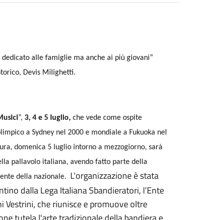
 dedicato alle famiglie ma anche ai più giovani”
torico, Devis Milighetti.
Musici
”,
3, 4 e 5 luglio,
che vede come ospite
limpico a Sydney nel 2000 e mondiale a Fukuoka nel
ura, domenica 5 luglio intorno a mezzogiorno, sarà
ella pallavolo italiana, avendo fatto parte della
L'organizzazione è stata
cente della nazionale.
entino
dalla
Lega Italiana Sbandieratori
, l’Ente
i Vestrini, che riunisce e promuove oltre
ione tutela l'arte tradizionale della bandiera e