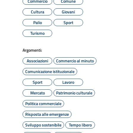
Commercio
Comune
Cultura
Giovani
Palio
Sport
Turismo
Argomenti:
Associazioni
Commercio al minuto
Comunicazione istituzionale
Sport
Lavoro
Mercato
Patrimonio culturale
Politica commerciale
Risposta alle emergenze
Sviluppo sostenibile
Tempo libero