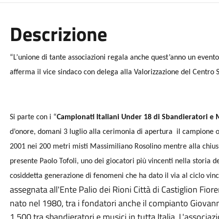
Descrizione
“L’unione di tante associazioni regala anche quest’anno un evento
afferma il vice sindaco con delega alla Valorizzazione del Centro S
Si parte con i “
Campionati Italiani Under 18 di Sbandieratori e 
d’onore, domani 3 luglio alla cerimonia di apertura
il campione
o
2001 nei 200 metri misti Massimiliano Rosolino mentre alla chius
presente Paolo Tofoli, uno dei giocatori più vincenti nella storia d
cosiddetta generazione di fenomeni che ha dato il via al ciclo vin
assegnata all'
Ente Palio dei Rioni Città di Castiglion Fior
nato nel 1980, tra i fondatori anche il compianto Giovann
1.500 tra sbandieratori e musici in tutta Italia. L'associaz