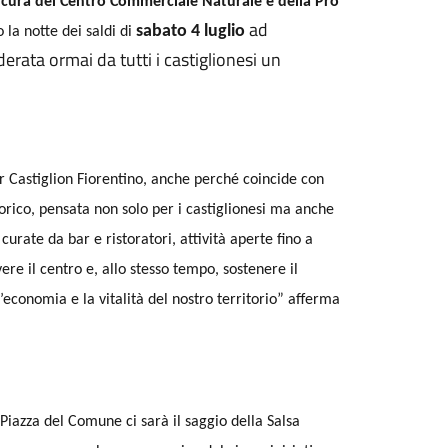
a cura del Centro Commerciale Naturale e della Pro
ad
sabato 4 luglio
 la notte dei saldi di
erata ormai da tutti i castiglionesi un
 Castiglion Fiorentino, anche perché coincide con
 storico, pensata non solo per i castiglionesi ma anche
curate da bar e ristoratori, attività aperte fino a
re il centro e, allo stesso tempo, sostenere il
conomia e la vitalità del nostro territorio” afferma
Piazza del Comune ci sarà il saggio della Salsa