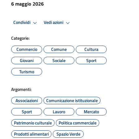
6 maggio 2026
Condividi
Vedi azioni
Categorie:
Commercio
Comune
Cultura
Giovani
Sociale
Sport
Turismo
Argomenti:
Associazioni
Comunicazione istituzionale
Sport
Lavoro
Mercato
Patrimonio culturale
Politica commerciale
Prodotti alimentari
Spazio Verde