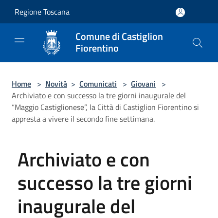
Salta al contenuto principale
Regione Toscana
Comune di Castiglion
Fiorentino
Home
>
Novità
>
Comunicati
>
Giovani
>
Archiviato e con successo la tre giorni inaugurale del
“Maggio Castiglionese”, la Città di Castiglion Fiorentino si
appresta a vivere il secondo fine settimana.
Archiviato e con
successo la tre giorni
inaugurale del