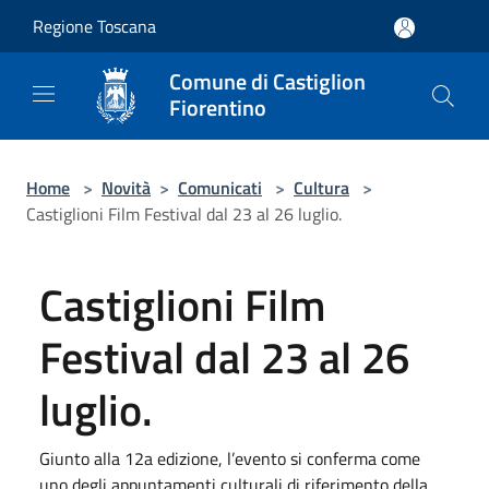
Salta al contenuto principale
Regione Toscana
Comune di Castiglion
Fiorentino
Home
>
Novità
>
Comunicati
>
Cultura
>
Castiglioni Film Festival dal 23 al 26 luglio.
Castiglioni Film
Festival dal 23 al 26
luglio.
Giunto alla 12a edizione, l’evento si conferma come
uno degli appuntamenti culturali di riferimento della