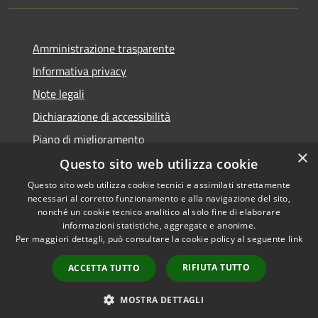
Amministrazione trasparente
Informativa privacy
Note legali
Dichiarazione di accessibilità
Piano di miglioramento
×
Questo sito web utilizza cookie
Questo sito web utilizza cookie tecnici e assimilati strettamente
necessari al corretto funzionamento e alla navigazione del sito,
RSS
Copyright © 2026 • Comune di
nonché un cookie tecnico analitico al solo fine di elaborare
Accessibilità
informazioni statistiche, aggregate e anonime.
Castiglion Fiorentino •
Per maggiori dettagli, può consultare la cookie policy al seguente
link
Privacy
Municipium
Powered by
•
Cookie
Accesso redazione
RIFIUTA TUTTO
ACCETTA TUTTO
Mappa del sito
Whistleblowing
MOSTRA DETTAGLI