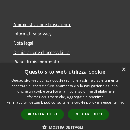
Amministrazione trasparente
Informativa privacy
Note legali
Dichiarazione di accessibilità
Piano di miglioramento
×
Questo sito web utilizza cookie
Questo sito web utilizza cookie tecnici e assimilati strettamente
necessari al corretto funzionamento e alla navigazione del sito,
RSS
Copyright © 2026 • Comune di
nonché un cookie tecnico analitico al solo fine di elaborare
Accessibilità
informazioni statistiche, aggregate e anonime.
Castiglion Fiorentino •
Per maggiori dettagli, può consultare la cookie policy al seguente
link
Privacy
Municipium
Powered by
•
Cookie
Accesso redazione
RIFIUTA TUTTO
ACCETTA TUTTO
Mappa del sito
Whistleblowing
MOSTRA DETTAGLI