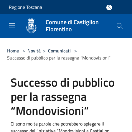
Salta al contenuto principale
Regione Toscana
Comune di Castiglion
Fiorentino
Home
>
Novità
>
Comunicati
>
Successo di pubblico per la rassegna “Mondovisioni”
Successo di pubblico
per la rassegna
“Mondovisioni”
Ci sono molte parole che potrebbero spiegare il
successo dell’iniziativa “Mondovisioni a Castiglion