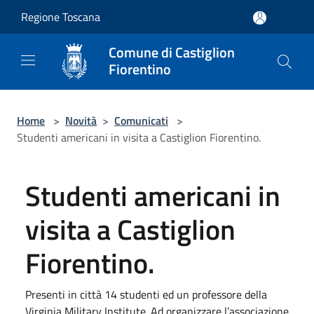
Salta al contenuto principale
Regione Toscana
Comune di Castiglion
Fiorentino
Home
>
Novità
>
Comunicati
>
Studenti americani in visita a Castiglion Fiorentino.
Studenti americani in
visita a Castiglion
Fiorentino.
Presenti in città 14 studenti ed un professore della
Virginia Military Institute. Ad organizzare l’associazione