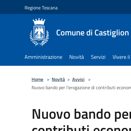
Salta al contenuto principale
Regione Toscana
Comune di Castiglion
Amministrazione
Novità
Servizi
Vivere 
Home
>
Novità
>
Avvisi
>
Nuovo bando per l'erogazione di contributi economic
Nuovo bando per 
contributi econom