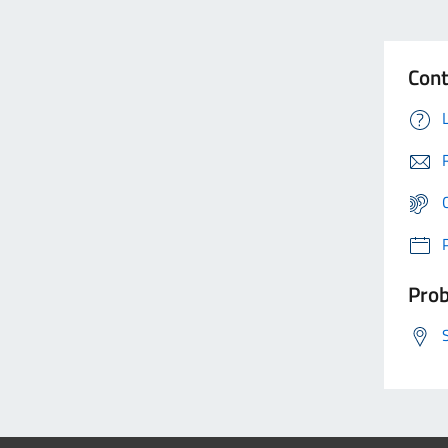
Cont
Prob