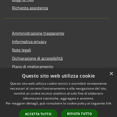
Richiesta assistenza
Amministrazione trasparente
Informativa privacy
Note legali
Dichiarazione di accessibilità
Piano di miglioramento
×
Questo sito web utilizza cookie
Questo sito web utilizza cookie tecnici e assimilati strettamente
necessari al corretto funzionamento e alla navigazione del sito,
RSS
Copyright © 2026 • Comune di
nonché un cookie tecnico analitico al solo fine di elaborare
Accessibilità
informazioni statistiche, aggregate e anonime.
Castiglion Fiorentino •
Per maggiori dettagli, può consultare la cookie policy al seguente
link
Privacy
Municipium
Powered by
•
Cookie
Accesso redazione
RIFIUTA TUTTO
ACCETTA TUTTO