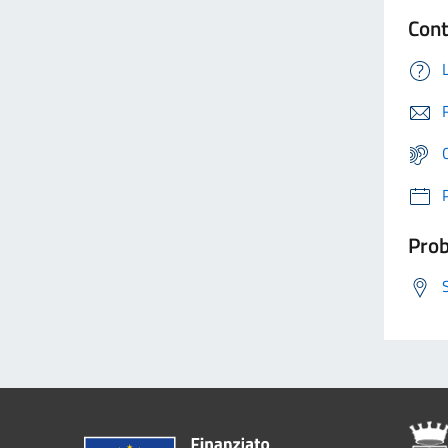
Cont
Prob