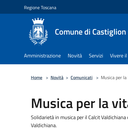
Salta al contenuto principale
Regione Toscana
Comune di Castiglion
Amministrazione
Novità
Servizi
Vivere 
Home
>
Novità
>
Comunicati
>
Musica per la
Musica per la vi
Solidarietà in musica per il Calcit Valdichian
Valdichiana.