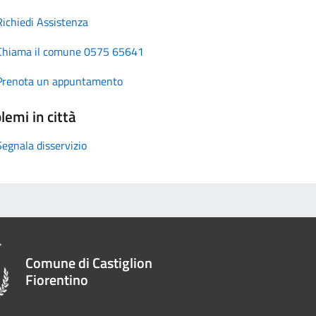
Richiedi Assistenza
Chiama il comune 0575 65641
Prenota un appuntamento
lemi in città
Segnala disservizio
Comune di Castiglion
Fiorentino