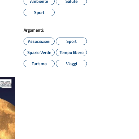
Ambiente
Salute
Sport
Argomenti:
Associazioni
Sport
Spazio Verde
Tempo libero
Turismo
Viaggi