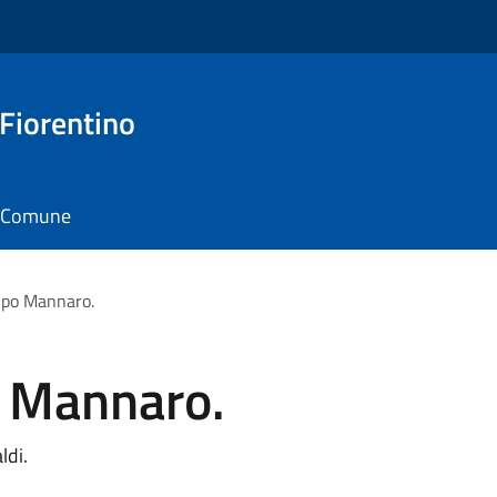
 Fiorentino
il Comune
Lupo Mannaro.
o Mannaro.
ldi.