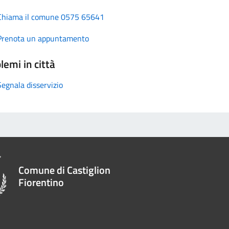
Chiama il comune 0575 65641
Prenota un appuntamento
lemi in città
Segnala disservizio
Comune di Castiglion
Fiorentino