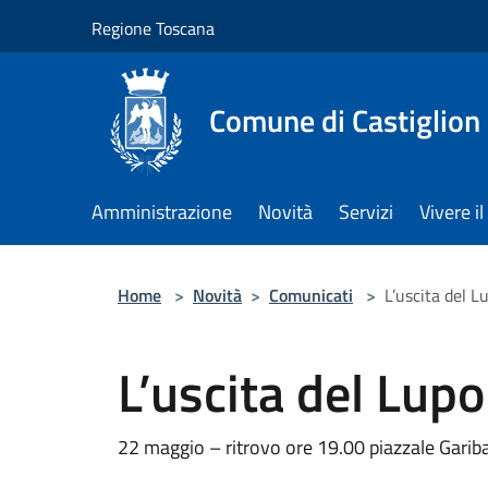
Salta al contenuto principale
Regione Toscana
Comune di Castiglion
Amministrazione
Novità
Servizi
Vivere 
Home
>
Novità
>
Comunicati
>
L’uscita del 
L’uscita del Lup
22 maggio – ritrovo ore 19.00 piazzale Gariba