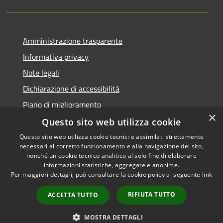
Amministrazione trasparente
Informativa privacy
Note legali
Dichiarazione di accessibilità
Piano di miglioramento
×
Questo sito web utilizza cookie
Questo sito web utilizza cookie tecnici e assimilati strettamente
necessari al corretto funzionamento e alla navigazione del sito,
RSS
Copyright © 2026 • Comune di
nonché un cookie tecnico analitico al solo fine di elaborare
Accessibilità
informazioni statistiche, aggregate e anonime.
Castiglion Fiorentino •
Per maggiori dettagli, può consultare la cookie policy al seguente
link
Privacy
Municipium
Powered by
•
Cookie
Accesso redazione
RIFIUTA TUTTO
ACCETTA TUTTO
Mappa del sito
Whistleblowing
MOSTRA DETTAGLI