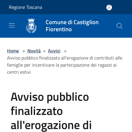
Salta al contenuto principale
Regione Toscana
Comune di Castiglion
Fiorentino
Home
>
Novità
>
Avvisi
>
Avviso pubblico finalizzato all'erogazione di contributi alle
famiglie per incentivare la partecipazione dei ragazzi ai
centri estivi
Avviso pubblico
finalizzato
all'erogazione di