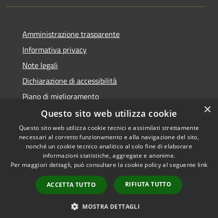
Amministrazione trasparente
Informativa privacy
Note legali
Dichiarazione di accessibilità
Piano di miglioramento
×
Questo sito web utilizza cookie
Questo sito web utilizza cookie tecnici e assimilati strettamente
necessari al corretto funzionamento e alla navigazione del sito,
RSS
Copyright © 2026 • Comune di
nonché un cookie tecnico analitico al solo fine di elaborare
Accessibilità
informazioni statistiche, aggregate e anonime.
Castiglion Fiorentino •
Per maggiori dettagli, può consultare la cookie policy al seguente
link
Privacy
Municipium
Powered by
•
Cookie
Accesso redazione
RIFIUTA TUTTO
ACCETTA TUTTO
Mappa del sito
Whistleblowing
MOSTRA DETTAGLI