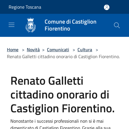
Salta al contenuto principale
Regione Toscana
Comune di Castiglion
Fiorentino
Home
>
Novità
>
Comunicati
>
Cultura
>
Renato Galletti cittadino onorario di Castiglion Fiorentino.
Renato Galletti
cittadino onorario di
Castiglion Fiorentino.
Nonostante i successi professionali non si è mai
dimenticato di Castiglion Fiorentino. Grazie alla sua