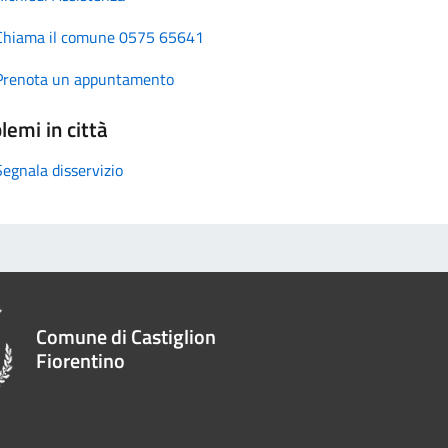
Chiama il comune 0575 65641
Prenota un appuntamento
lemi in città
Segnala disservizio
Comune di Castiglion
Fiorentino