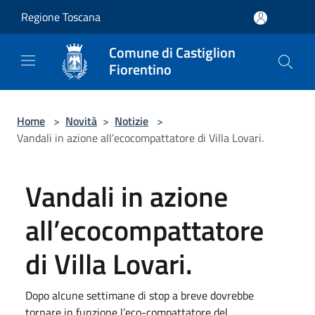
Salta al contenuto principale
Regione Toscana
Comune di Castiglion
Fiorentino
Home
>
Novità
>
Notizie
>
Vandali in azione all’ecocompattatore di Villa Lovari.
Vandali in azione
all’ecocompattatore
di Villa Lovari.
Dopo alcune settimane di stop a breve dovrebbe
tornare in funzione l’eco-compattatore del