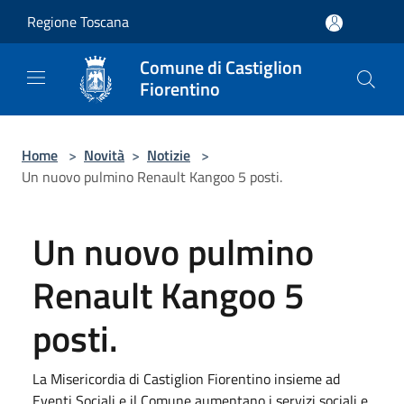
Salta al contenuto principale
Regione Toscana
Comune di Castiglion
Fiorentino
Home
>
Novità
>
Notizie
>
Un nuovo pulmino Renault Kangoo 5 posti.
Un nuovo pulmino
Renault Kangoo 5
posti.
La Misericordia di Castiglion Fiorentino insieme ad
Eventi Sociali e il Comune aumentano i servizi sociali e