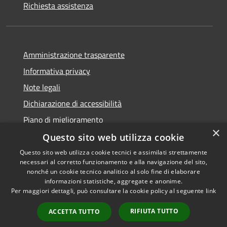
Richiesta assistenza
Amministrazione trasparente
Informativa privacy
Note legali
Dichiarazione di accessibilità
Piano di miglioramento
×
Questo sito web utilizza cookie
Questo sito web utilizza cookie tecnici e assimilati strettamente
necessari al corretto funzionamento e alla navigazione del sito,
RSS
Copyright © 2026 • Comune di
nonché un cookie tecnico analitico al solo fine di elaborare
Accessibilità
informazioni statistiche, aggregate e anonime.
Castiglion Fiorentino •
Per maggiori dettagli, può consultare la cookie policy al seguente
link
Privacy
Municipium
Powered by
•
Cookie
Accesso redazione
RIFIUTA TUTTO
ACCETTA TUTTO
Mappa del sito