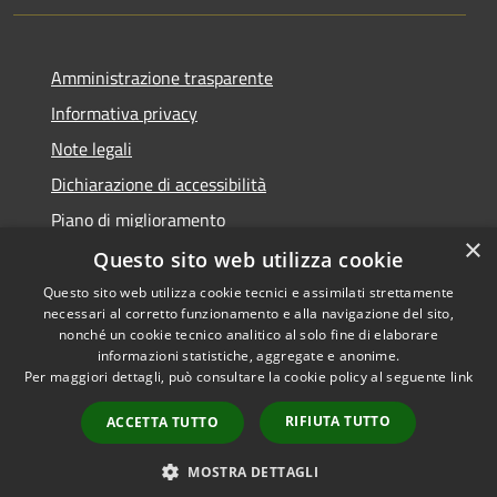
Amministrazione trasparente
Informativa privacy
Note legali
Dichiarazione di accessibilità
Piano di miglioramento
×
Questo sito web utilizza cookie
Questo sito web utilizza cookie tecnici e assimilati strettamente
necessari al corretto funzionamento e alla navigazione del sito,
RSS
Copyright © 2026 • Comune di
nonché un cookie tecnico analitico al solo fine di elaborare
Accessibilità
informazioni statistiche, aggregate e anonime.
Castiglion Fiorentino •
Per maggiori dettagli, può consultare la cookie policy al seguente
link
Privacy
Municipium
Powered by
•
Cookie
Accesso redazione
RIFIUTA TUTTO
ACCETTA TUTTO
Mappa del sito
Whistleblowing
MOSTRA DETTAGLI