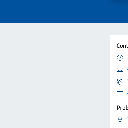
Cont
Prob