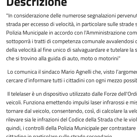
Descrizione
"In considerazione delle numerose segnalazioni pervenute 
strada per eccesso di velocità, in particolare sulle strade
Polizia Municipale in accordo con l’Amministrazione co
sottoporrà i tratti di competenza comunale avvalendosi di
della velocità al fine unico di salvaguardare e tutelare la s
che si trovino alla guida di auto, moto o motorini"
Lo comunica il sindaco Mario Agnelli che, visto l’argoment
cercare d’informare tutti i cittadini con ogni mezzo possib
Il telelaser è un dispositivo utilizzato dalle Forze dell'Ord
veicoli. Funziona emettendo impulsi laser infrarossi e m
tornare dal veicolo, consentendo, così, di calcolare la velo
rilevare sia le infrazioni del Codice della Strada che le vio
quindi, i controlli della Polizia Municipale per contrastare 
cittadine in particolare sulle strade secondarie.