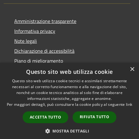
Amministrazione trasparente
Informativa privacy
Note legali
Dichiarazione di accessibilità
Piano di miglioramento
×
Questo sito web utilizza cookie
Questo sito web utilizza cookie tecnici e assimilati strettamente
necessari al corretto funzionamento e alla navigazione del sito,
RSS
Copyright © 2026 • Comune di
nonché un cookie tecnico analitico al solo fine di elaborare
Accessibilità
informazioni statistiche, aggregate e anonime.
Castiglion Fiorentino •
Per maggiori dettagli, può consultare la cookie policy al seguente
link
Privacy
Municipium
Powered by
•
Cookie
Accesso redazione
RIFIUTA TUTTO
ACCETTA TUTTO
Mappa del sito
Whistleblowing
MOSTRA DETTAGLI