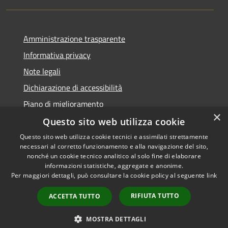
Amministrazione trasparente
Informativa privacy
Note legali
Dichiarazione di accessibilità
Piano di miglioramento
×
Questo sito web utilizza cookie
Questo sito web utilizza cookie tecnici e assimilati strettamente
necessari al corretto funzionamento e alla navigazione del sito,
RSS
Copyright © 2026 • Comune di
nonché un cookie tecnico analitico al solo fine di elaborare
Accessibilità
informazioni statistiche, aggregate e anonime.
Castiglion Fiorentino •
Per maggiori dettagli, può consultare la cookie policy al seguente
link
Privacy
Municipium
Powered by
•
Cookie
Accesso redazione
RIFIUTA TUTTO
ACCETTA TUTTO
Mappa del sito
Whistleblowing
MOSTRA DETTAGLI