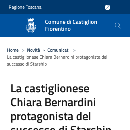
Salta al contenuto principale
Regione Toscana
Comune di Castiglion
Fiorentino
Home
>
Novità
>
Comunicati
>
La castiglionese Chiara Bernardini protagonista del
successo di Starship
La castiglionese
Chiara Bernardini
protagonista del
successo di Starship