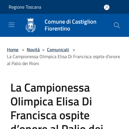
Salta al contenuto principale
Regione Toscana
Comune di Castiglion
Fiorentino
Home
>
Novità
>
Comunicati
>
La Campionessa Olimpica Elisa Di Francisca ospite d’onore
al Palio dei Rioni
La Campionessa
Olimpica Elisa Di
Francisca ospite
d’onore al Palio dei