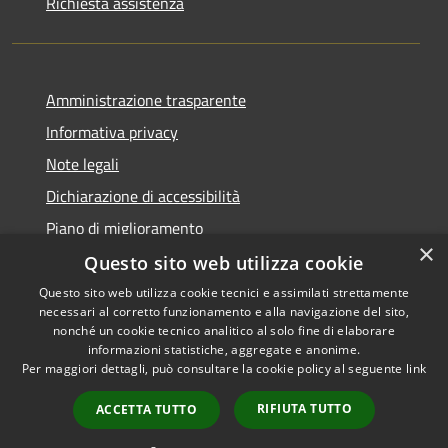
Richiesta assistenza
Amministrazione trasparente
Informativa privacy
Note legali
Dichiarazione di accessibilità
Piano di miglioramento
×
Questo sito web utilizza cookie
Questo sito web utilizza cookie tecnici e assimilati strettamente
necessari al corretto funzionamento e alla navigazione del sito,
RSS
Copyright © 2026 • Comune di
nonché un cookie tecnico analitico al solo fine di elaborare
Accessibilità
informazioni statistiche, aggregate e anonime.
Castiglion Fiorentino •
Per maggiori dettagli, può consultare la cookie policy al seguente
link
Privacy
Municipium
Powered by
•
Cookie
Accesso redazione
RIFIUTA TUTTO
ACCETTA TUTTO
Mappa del sito