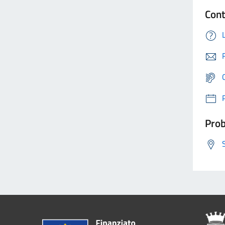
Cont
Prob