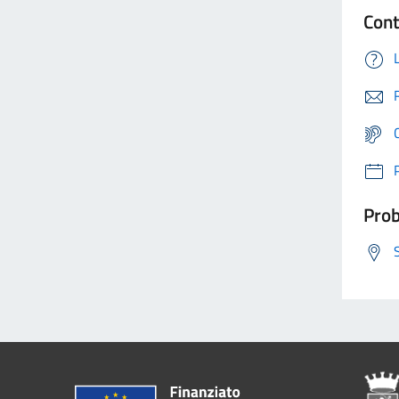
Cont
Prob