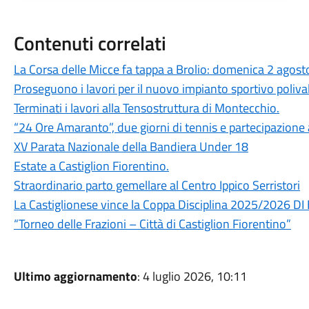
Contenuti correlati
La Corsa delle Micce fa tappa a Brolio: domenica 2 ago
Proseguono i lavori per il nuovo impianto sportivo poliv
Terminati i lavori alla Tensostruttura di Montecchio.
“24 Ore Amaranto”, due giorni di tennis e partecipazione 
XV Parata Nazionale della Bandiera Under 18
Estate a Castiglion Fiorentino.
Straordinario parto gemellare al Centro Ippico Serristori
La Castiglionese vince la Coppa Disciplina 2025/2026
“Torneo delle Frazioni – Città di Castiglion Fiorentino”
Ultimo aggiornamento
: 4 luglio 2026, 10:11