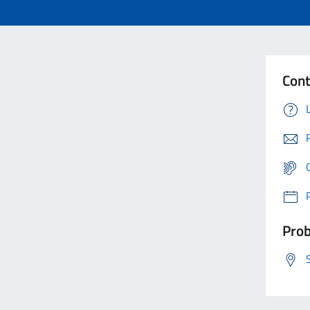
Cont
Prob