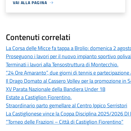
VAI ALLA PAGINA
Contenuti correlati
La Corsa delle Micce fa tappa a Brolio: domenica 2 ago
Proseguono i lavori per il nuovo impianto sportivo poliv
Terminati i lavori alla Tensostruttura di Montecchio.
“24 Ore Amaranto”, due giorni di tennis e partecipazione 
Il Drago Domato al Cassero Volley per la promozione in S
XV Parata Nazionale della Bandiera Under 18
Estate a Castiglion Fiorentino.
Straordinario parto gemellare al Centro Ippico Serristori
La Castiglionese vince la Coppa Disciplina 2025/2026
“Torneo delle Frazioni – Città di Castiglion Fiorentino”