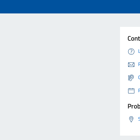
Cont
Prob