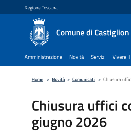
Salta al contenuto principale
Regione Toscana
Comune di Castiglion
Amministrazione
Novità
Servizi
Vivere 
Home
>
Novità
>
Comunicati
>
Chiusura uffi
Chiusura uffici 
giugno 2026