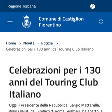
Salta al contenuto principale
Regione Toscana
Comune di Castiglion
Fiorentino
Home
>
Novità
>
Notizie
>
Celebrazioni per i 130 anni del Touring Club Italiano
Celebrazioni per i 130
anni del Touring Club
Italiano
Oggi il Presidente della Repubblica, Sergio Mattarella,
dopo i saluti del Sindaco di Roma Gualtieri, ha aperto le