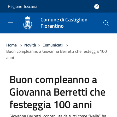
Salta al contenuto principale
Regione Toscana
Comune di Castiglion
Fiorentino
Home
>
Novità
>
Comunicati
>
Buon compleanno a Giovanna Berretti che festeggia 100
anni
Buon compleanno a
Giovanna Berretti che
festeggia 100 anni
Giovanna Berretti, conosciuta da tutti come “Nella”, ha