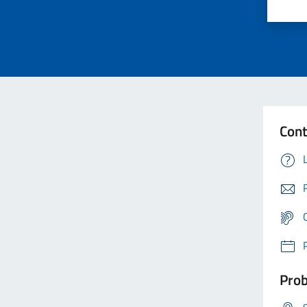
Cont
Prob