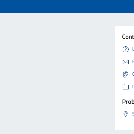
Cont
Prob