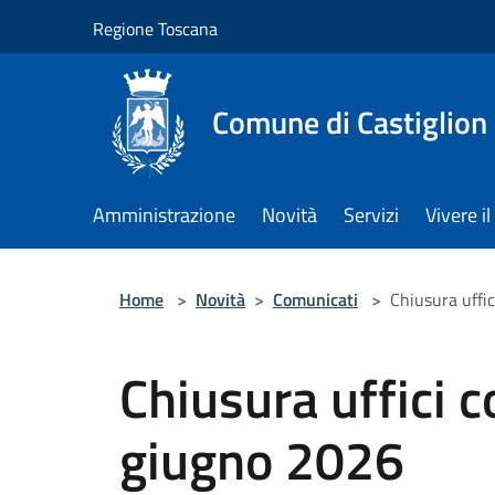
Salta al contenuto principale
Regione Toscana
Comune di Castiglion
Amministrazione
Novità
Servizi
Vivere 
Home
>
Novità
>
Comunicati
>
Chiusura uffi
Chiusura uffici 
giugno 2026