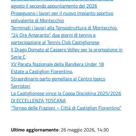
agosto il secondo appuntamento del 2026
Proseguono i lavori per il nuovo impianto sportivo
polivalente di Montecchio
Terminati i lavori alla Tensostruttura di Montecchio.
“24 Ore Amaranto”, due giorni di tennis e
partecipazione al Tennis Club Castiglionese
Il Drago Domato al Cassero Volley per la promozione in
Serie C
XV Parata Nazionale della Bandiera Under 18
Estate a Castiglion Fiorentino.
Straordinario parto gemellare al Centro Ippico
Serristori
La Castiglionese vince la Coppa Disciplina 2025/2026
DI ECCELLENZA TOSCANA
“Torneo delle Frazioni – Città di Castiglion Fiorentino”
Ultimo aggiornamento
: 26 maggio 2026, 14:30