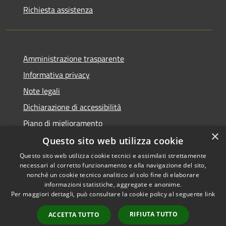
Richiesta assistenza
Amministrazione trasparente
Informativa privacy
Note legali
Dichiarazione di accessibilità
Piano di miglioramento
×
Questo sito web utilizza cookie
Questo sito web utilizza cookie tecnici e assimilati strettamente
necessari al corretto funzionamento e alla navigazione del sito,
RSS
Copyright © 2026 • Comune di
nonché un cookie tecnico analitico al solo fine di elaborare
Accessibilità
informazioni statistiche, aggregate e anonime.
Castiglion Fiorentino •
Per maggiori dettagli, può consultare la cookie policy al seguente
link
Privacy
Municipium
Powered by
•
Cookie
Accesso redazione
RIFIUTA TUTTO
ACCETTA TUTTO
Mappa del sito