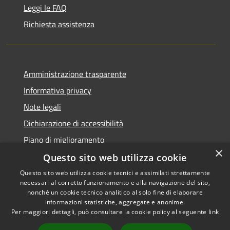
Leggi le FAQ
Richiesta assistenza
Amministrazione trasparente
Informativa privacy
Note legali
Dichiarazione di accessibilità
Piano di miglioramento
×
Questo sito web utilizza cookie
Questo sito web utilizza cookie tecnici e assimilati strettamente
necessari al corretto funzionamento e alla navigazione del sito,
RSS
Copyright © 2026 • Comune di
nonché un cookie tecnico analitico al solo fine di elaborare
Accessibilità
informazioni statistiche, aggregate e anonime.
Castiglion Fiorentino •
Per maggiori dettagli, può consultare la cookie policy al seguente
link
Privacy
Municipium
Powered by
•
Cookie
Accesso redazione