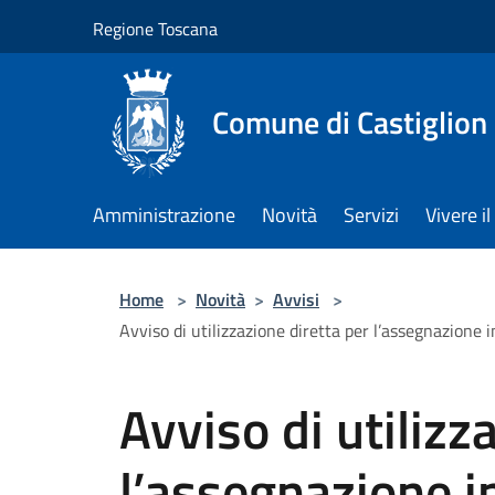
Salta al contenuto principale
Regione Toscana
Comune di Castiglion
Amministrazione
Novità
Servizi
Vivere 
Home
>
Novità
>
Avvisi
>
Avviso di utilizzazione diretta per l’assegnazione 
Avviso di utilizz
l’assegnazione in