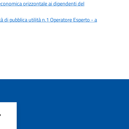
 economica orizzontale ai dipendenti del
tà di pubblica utilità n.1 Operatore Esperto - a
?